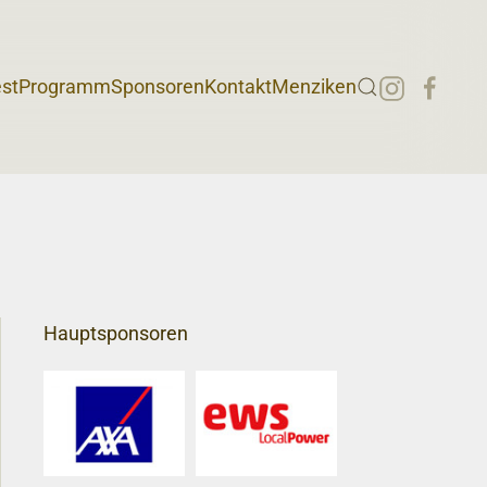
st
Programm
Sponsoren
Kontakt
Menziken
Hauptsponsoren