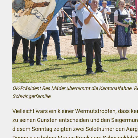
OK-Präsident Res Mäder übernimmt die Kantonalfahne. Rec
Schwingerfamilie.
Vielleicht wars ein kleiner Wermutstropfen, dass 
zu seinen Gunsten entscheiden und den Siegermu
diesem Sonntag zeigten zwei Solothurner den Aar
Doppelsieg haben Marius Frank vom Schwingklub S