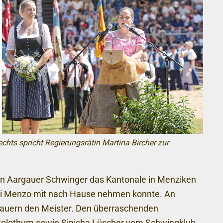
hts spricht Regierungsrätin Martina Bircher zur
kein Aargauer Schwinger das Kantonale in Menziken
ni Menzo mit nach Hause nehmen konnte. An
gauern den Meister. Den überraschenden
olothurn sowie Sinisha Lüscher vom Schwingklub